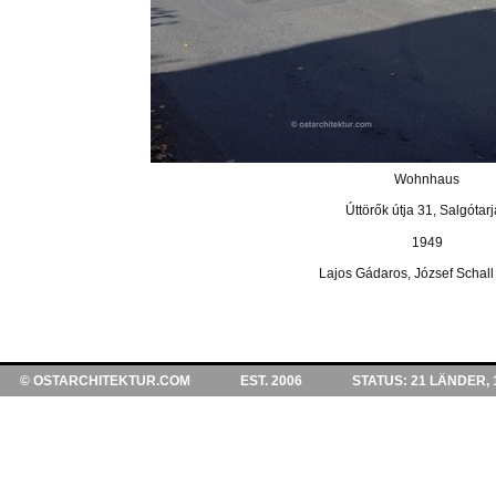
Wohnhaus
Úttörők útja 31, Salgótar
1949
Lajos Gádaros, József Schall
© OSTARCHITEKTUR.COM EST. 2006 STATUS: 21 LÄNDER, 116 